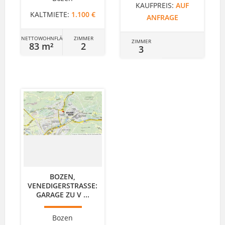
KAUFPREIS:
AUF
KALTMIETE:
1.100 €
ANFRAGE
NETTOWOHNFLÄCHE
ZIMMER
ZIMMER
83 m²
2
3
BOZEN,
VENEDIGERSTRASSE: G
ARAGE ZU V ...
Bozen