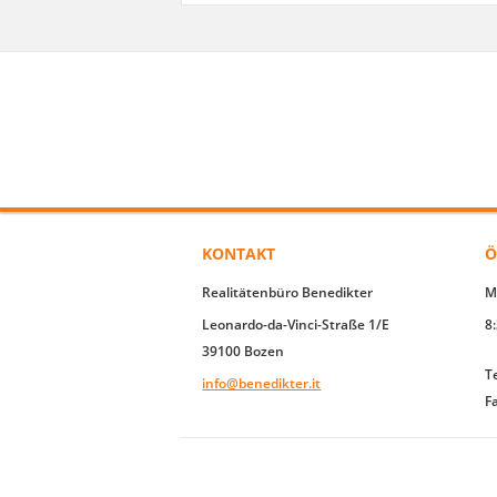
KONTAKT
Ö
Realitätenbüro Benedikter
M
Leonardo-da-Vinci-Straße 1/E
8
39100 Bozen
T
info@benedikter.it
F