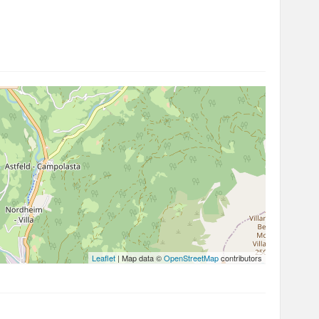
Leaflet
| Map data ©
OpenStreetMap
contributors