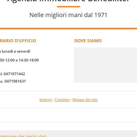
Nelle migliori mani dal 1971
RARIO D‘UFFICIO
DOVE SIAMO
a lunedì a venerdì
:30-12:00 e 14:30-18:00
el. 0471971442
ax. 0471981631
Imprint
-
Contatto
-
Mappa del sito
2026
SOFTWARE IMMOBILIA
otezione dei Vostri dati