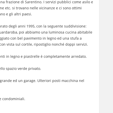
 frazione di Sarentino. I servizi pubblici come asilo e
ne etc. si trovano nelle vicinanze e ci sono ottimi
o e gli altri paesi.
rato degli anni 1995, con la seguente suddivisione:
guardaroba, poi abbiamo una luminosa cucina abitabile
eggiato con bel pavimento in legno ed una stufa a
con vista sul cortile, ripostiglio nonché doppi servizi.
ti in legno e piastrelle è completamente arredato.
ello spazio verde privato.
grande ed un garage. Ulteriori posti macchina nel
e condominiali.