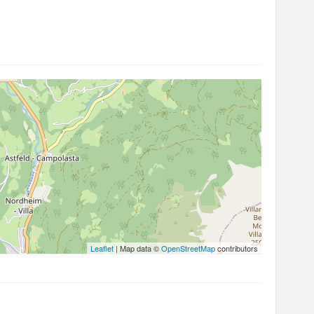
Leaflet
| Map data ©
OpenStreetMap
contributors