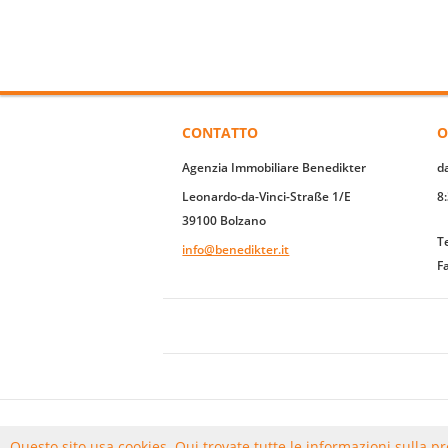
CONTATTO
O
Agenzia Immobiliare Benedikter
d
Leonardo-da-Vinci-Straße 1/E
8
39100 Bolzano
T
info@benedikter.it
F
AGENZIA IMMOBILIARE BENEDIKTER - COPYRIGHT 
Questo sito usa cookies. Qui trovate tutte le informazioni sulla pr