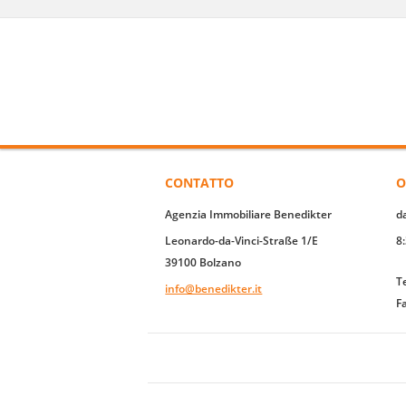
CONTATTO
O
Agenzia Immobiliare Benedikter
d
Leonardo-da-Vinci-Straße 1/E
8
39100 Bolzano
T
info@benedikter.it
F